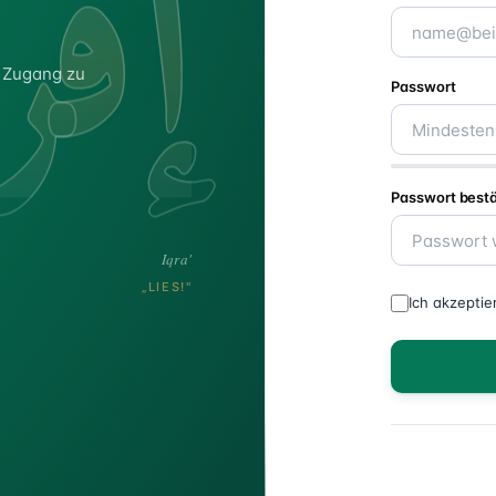
إقر
r Zugang zu
Passwort
Passwort best
Iqra'
„LIES!"
Ich akzeptie