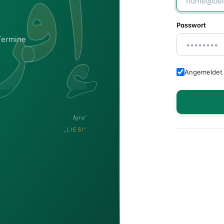
إقر
Passwort
Termine
Angemeldet 
Iqra'
„LIES!"